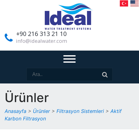
+90 216 313 21 10
info@idealwater.com
Ürünler
Anasayfa
>
Ürünler
>
Filtrasyon Sistemleri
>
Aktif
Karbon Filtrasyon