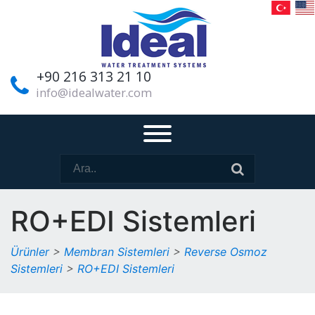
+90 216 313 21 10
info@idealwater.com
RO+EDI Sistemleri
Ürünler
>
Membran Sistemleri
>
Reverse Osmoz
Sistemleri
>
RO+EDI Sistemleri