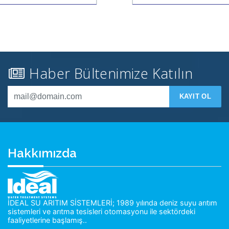
Haber Bültenimize Katılın
KAYIT OL
Hakkımızda
İDEAL SU ARITIM SİSTEMLERİ; 1989 yılında deniz suyu arıtım
sistemleri ve arıtma tesisleri otomasyonu ile sektördeki
faaliyetlerine başlamış..