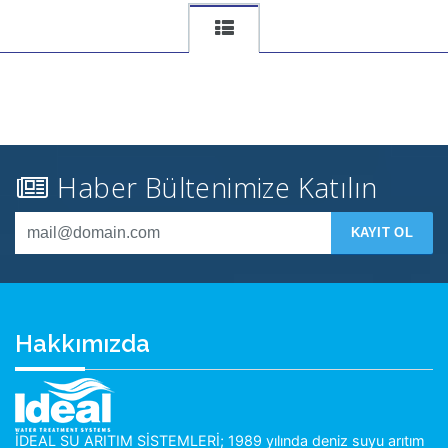
Haber Bültenimize Katılın
KAYIT OL
Hakkımızda
İDEAL SU ARITIM SİSTEMLERİ; 1989 yılında deniz suyu arıtım