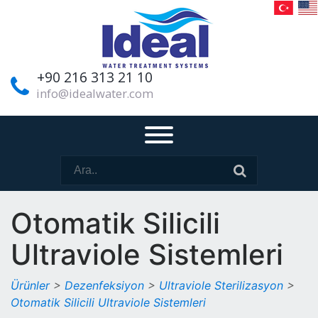
+90 216 313 21 10
info@idealwater.com
Otomatik Silicili
Ultraviole Sistemleri
Ürünler
>
Dezenfeksiyon
>
Ultraviole Sterilizasyon
>
Otomatik Silicili Ultraviole Sistemleri