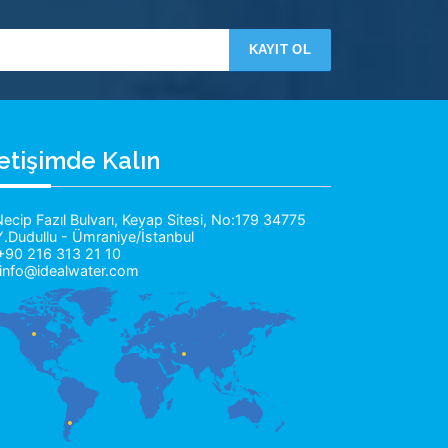
KAYIT OL
letişimde Kalın
ecip Fazıl Bulvarı, Keyap Sitesi, No:179 34775
Y.Dudullu - Ümraniye/İstanbul
90 216 313 21 10
info@idealwater.com