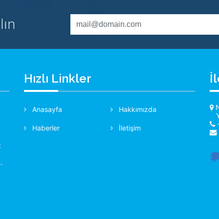
lın
Hızlı Linkler
İ
N
Anasayfa
Hakkımızda
+
Haberler
İletişim
z
.